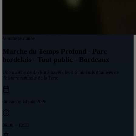
Marche terminée
Marche du Temps Profond - Parc
bordelais - Tout public - Bordeaux
Une marche de 4,6 km à travers les 4,6 milliards d’années de
l’histoire naturelle de la Terre
dimanche 14 juin 2026
09:00
–
12:30