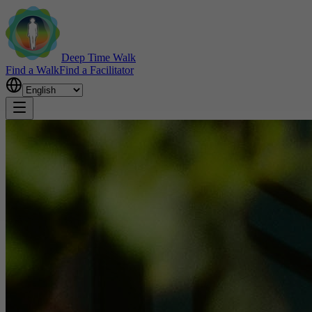
Deep Time Walk
Find a Walk
Find a Facilitator