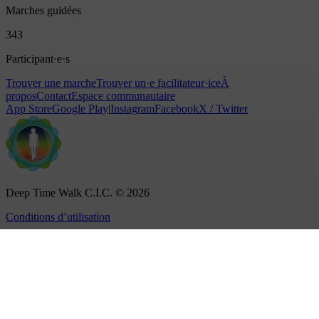
Marches guidées
343
Participant·e·s
Trouver une marche
Trouver un·e facilitateur·ice
À
propos
Contact
Espace communautaire
App Store
Google Play
|
Instagram
Facebook
X / Twitter
Deep Time Walk C.I.C. © 2026
Conditions d’utilisation