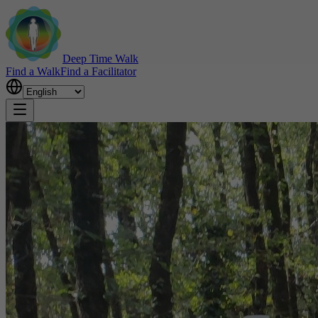
Deep Time Walk
Find a Walk
Find a Facilitator