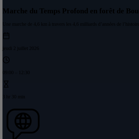
Marche du Temps Profond en forêt de Bou
Une marche de 4,6 km à travers les 4,6 milliards d’années de l’histoire
jeudi 2 juillet 2026
09:00
–
12:30
3 hr 30 min