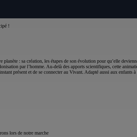
cipé !
lanète : sa création, les étapes de son évolution pour qu’elle devienne h
olonisation par l’homme. Au-delà des apports scientifiques, cette anima
instant présent et de se connecter au Vivant. Adapté aussi aux enfants à pa
erons lors de notre marche