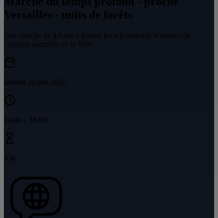
Marche du temps profond - proche
Versailles - nuits de forêts
Une marche de 4,6 km à travers les 4,6 milliards d’années de
l’histoire naturelle de la Terre
samedi 20 juin 2026
14:00
–
18:00
4 hr