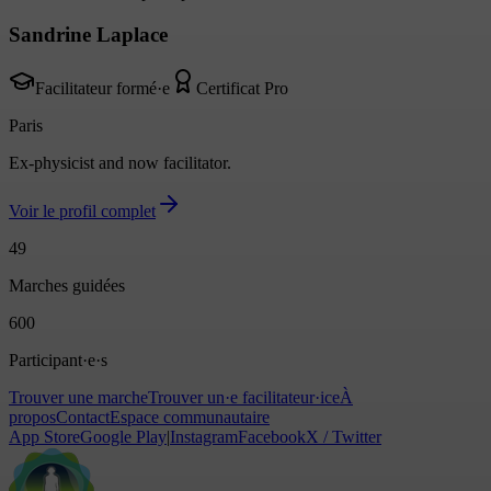
Sandrine Laplace
Facilitateur formé·e
Certificat Pro
Paris
Ex-physicist and now facilitator.
Voir le profil complet
49
Marches guidées
600
Participant·e·s
Trouver une marche
Trouver un·e facilitateur·ice
À
propos
Contact
Espace communautaire
App Store
Google Play
|
Instagram
Facebook
X / Twitter