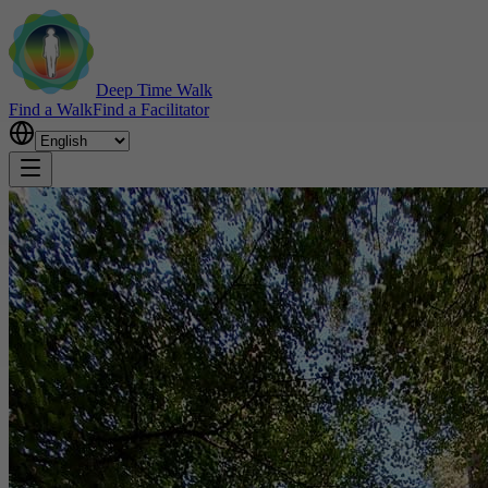
Deep Time Walk
Find a Walk
Find a Facilitator