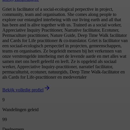
Griet is facilitator of a social-ecological perpective in project,
community, team and organisation. She comes along people to
explore our entangled interbeing with our living earth and all that
has been and is alive together with us. Trained as a social worker,
Appreciative Inquiry Practitioner, Narrative facilitator, Ecotuner,
Permaculture practitioner, Nature Guide, Deep Time Walk facilitator
and Cards for Life practitioner & co-translator. Griet is facilitator van
een sociaal‑ecologisch perspectief in projecten, gemeenschappen,
teams en organisaties. Ze begeleidt mensen bij het verkennen van
onze verstrengelde interbeing met de levende aarde en met alles wat
samen met ons heeft geleefd en leeft. Ze is opgeleid als sociaal
werker, Appreciative Inquiry‑practitioner, narratief facilitator,
permaculturist, ecotuner, natuurgids, Deep Time Walk‑facilitator en
als Cards for Life‑practitioner en medevertaler
Bekijk volledig profiel
9
Wandelingen geleid
99
Deelnemers