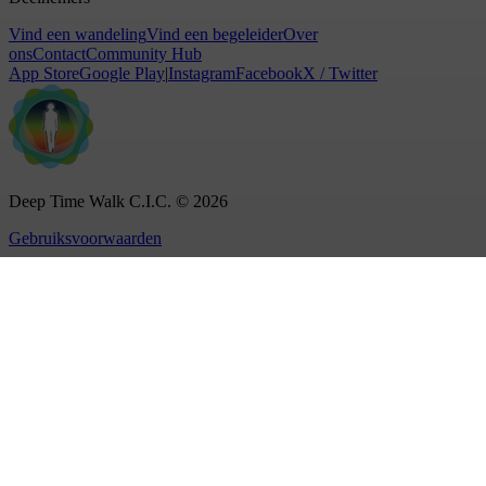
Vind een wandeling
Vind een begeleider
Over
ons
Contact
Community Hub
App Store
Google Play
|
Instagram
Facebook
X / Twitter
Deep Time Walk C.I.C. © 2026
Gebruiksvoorwaarden