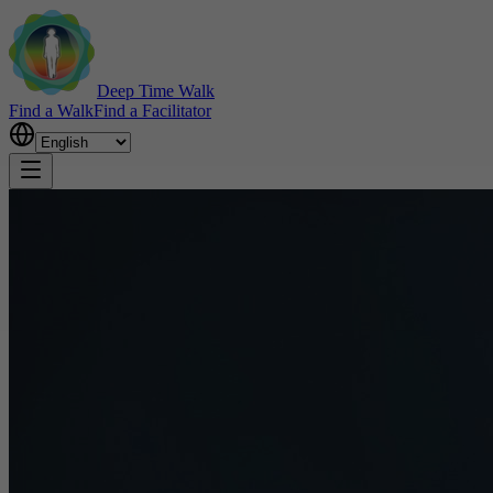
Deep Time Walk
Find a Walk
Find a Facilitator