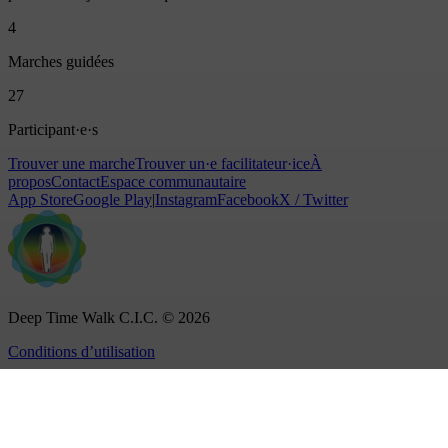
4
Marches guidées
27
Participant·e·s
Trouver une marche
Trouver un·e facilitateur·ice
À
propos
Contact
Espace communautaire
App Store
Google Play
|
Instagram
Facebook
X / Twitter
Deep Time Walk C.I.C. © 2026
Conditions d’utilisation