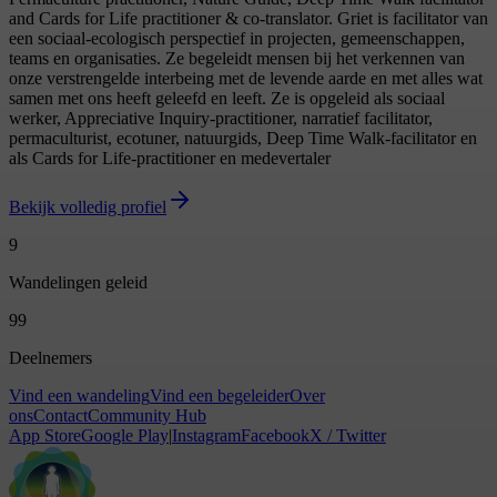
and Cards for Life practitioner & co-translator. Griet is facilitator van
een sociaal‑ecologisch perspectief in projecten, gemeenschappen,
teams en organisaties. Ze begeleidt mensen bij het verkennen van
onze verstrengelde interbeing met de levende aarde en met alles wat
samen met ons heeft geleefd en leeft. Ze is opgeleid als sociaal
werker, Appreciative Inquiry‑practitioner, narratief facilitator,
permaculturist, ecotuner, natuurgids, Deep Time Walk‑facilitator en
als Cards for Life‑practitioner en medevertaler
Bekijk volledig profiel
9
Wandelingen geleid
99
Deelnemers
Vind een wandeling
Vind een begeleider
Over
ons
Contact
Community Hub
App Store
Google Play
|
Instagram
Facebook
X / Twitter