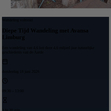
Wandeling voltooid
Diepe Tijd Wandeling met Avansa
Limburg
Een wandeling van 4,6 km door 4,6 miljard jaar natuurlijke
geschiedenis van de Aarde
donderdag 18 juni 2026
09:30
–
13:00
3 hr 30 min