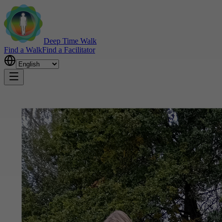
Deep Time Walk
Find a Walk
Find a Facilitator