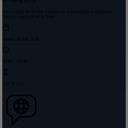
Une marche de 4,6 km à travers les 4,6 milliards d’années de
l’histoire naturelle de la Terre
samedi 20 juin 2026
09:00
–
12:30
3 hr 30 min